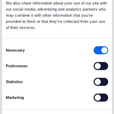
Fachdienstleistungs- und
We also share information about your use of our site with
die IT-Lösungen für IFS
Managementberatungsunternehmen
our social media, advertising and analytics partners who
Applications bereitstellt.
für IFS Applications.
may combine it with other information that you’ve
Schwerpunkt:
IFS Applications
provided to them or that they’ve collected from your use
Schwerpunkt:
IFS Applications
Region:
Global
of their services.
Region:
Europa
MEHR ERFAHREN
MEHR ERFAHREN
Consent
Necessary
Selection
Total Digital ist Experte für
Preferences
Anlagenmanagement und IBM
AFRY bietet erstklassige
Maximo.
datengesteuerte
Statistics
Wartungslösungen für IBM
Schwerpunkt:
IBM Maximo
Maximo.
Region:
Schweden
Marketing
Schwerpunkt:
IBM Maximo
Region:
Schweden, Norwegen,
Finnland & Dänemark