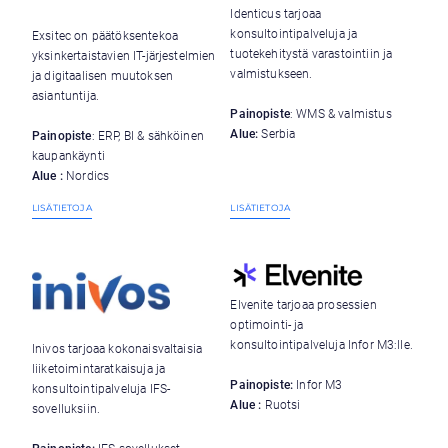
Identicus tarjoaa
konsultointipalveluja ja
Exsitec on päätöksentekoa
tuotekehitystä varastointiin ja
yksinkertaistavien IT-järjestelmien
valmistukseen.
ja digitaalisen muutoksen
asiantuntija.
Painopiste
: WMS & valmistus
Alue:
Serbia
Painopiste
: ERP, BI & sähköinen
kaupankäynti
Alue :
Nordics
LISÄTIETOJA
LISÄTIETOJA
Elvenite tarjoaa prosessien
optimointi- ja
konsultointipalveluja Infor M3:lle.
Inivos tarjoaa kokonaisvaltaisia
liiketoimintaratkaisuja ja
Painopiste:
Infor M3
konsultointipalveluja IFS-
Alue :
Ruotsi
sovelluksiin.