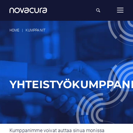
HOME
|
KUMPPANIT
YHTEISTYÖKUMPPAN
Kumppanimme voivat auttaa sinua monissa