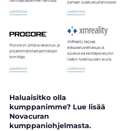
hallintajärjestelmien kehittäjä.
parhaan kuljetuskustannuksen.
LISÄTIETOJA
LISÄTIETOJA
XMReality tarjoaa
Procore on johtava rakennus- ja
etäopastusratkaisuja ja
projektinhallintaohjelmistojen
sovelluksia kenttäpalveluihin
toimittaja.
lisätyn todellisuuden avulla.
LISÄTIETOJA
LISÄTIETOJA
Haluaisitko olla
kumppanimme? Lue lisää
Novacuran
kumppaniohjelmasta.