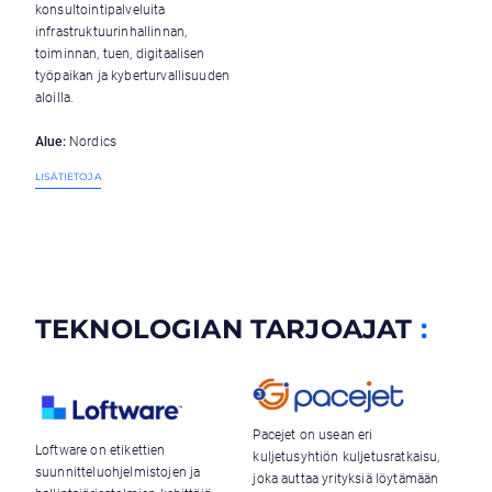
konsultointipalveluita
infrastruktuurinhallinnan,
toiminnan, tuen, digitaalisen
työpaikan ja kyberturvallisuuden
aloilla.
Alue:
Nordics
LISÄTIETOJA
TEKNOLOGIAN TARJOAJAT
:
Pacejet on usean eri
Loftware on etikettien
kuljetusyhtiön kuljetusratkaisu,
suunnitteluohjelmistojen ja
joka auttaa yrityksiä löytämään