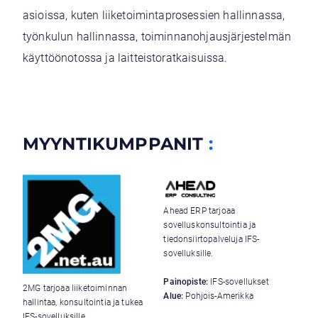
asioissa, kuten liiketoimintaprosessien hallinnassa,
työnkulun hallinnassa, toiminnanohjausjärjestelmän
..
käyttöönotossa ja laitteistoratkaisuissa.
MYYNTIKUMPPANIT
:
Ahead ERP tarjoaa
sovelluskonsultointia ja
tiedonsiirtopalveluja IFS-
sovelluksille.
Painopiste:
IFS-sovellukset
2MG tarjoaa liiketoiminnan
Alue:
Pohjois-Amerikka
hallintaa, konsultointia ja tukea
IFS-sovelluksille.