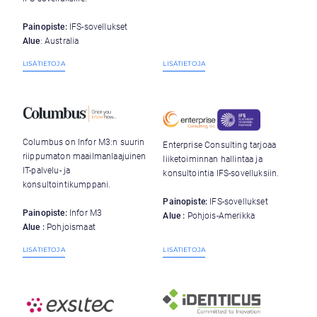
Painopiste:
IFS-sovellukset
Alue
: Australia
LISÄTIETOJA
LISÄTIETOJA
Columbus on Infor M3:n suurin
Enterprise Consulting tarjoaa
riippumaton maailmanlaajuinen
liiketoiminnan hallintaa ja
IT-palvelu- ja
konsultointia IFS-sovelluksiin.
konsultointikumppani.
Painopiste:
IFS-sovellukset
Painopiste:
Infor M3
Alue :
Pohjois-Amerikka
Alue :
Pohjoismaat
LISÄTIETOJA
LISÄTIETOJA