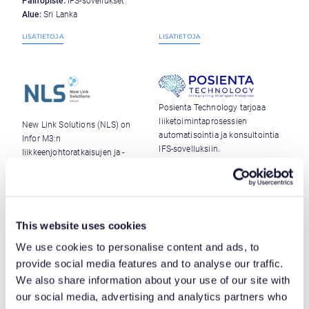
Painopiste:
IFS-sovellukset
Alue:
Sri Lanka
LISÄTIETOJA
LISÄTIETOJA
Posienta Technology tarjoaa
liiketoimintaprosessien
New Link Solutions (NLS) on
automatisointia ja konsultointia
Infor M3:n
IFS-sovelluksiin.
liikkeenjohtoratkaisujen ja -
palveluiden toimittaja.
Painopiste:
IFS-sovellukset
Alue :
Sri Lanka
Painopiste:
Infor M3
Alue:
Espanja, Portugali
This website uses cookies
LISÄTIETOJA
LISÄTIETOJA
We use cookies to personalise content and ads, to
provide social media features and to analyse our traffic.
We also share information about your use of our site with
our social media, advertising and analytics partners who
ProV International on