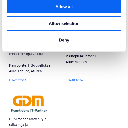
Allow all
Allow selection
ERPkonsult AS on Inforin
Inzuscene on Etelä-Afrikassa ja
Preferred Delivery Partner ja
Intiassa rekisteröity ERP yritys.
auttaa asiakkaita maksimoimaan
Deny
Inzuscene tarjoaa sekä Novacura
M3:n mahdollisuudet.
Flow -palveluita että IFS sovellus -
konsultointipalveluita.
Painopiste:
Infor M3
Alue:
Nordics
Painopiste:
IFS-sovellukset
Alue:
Lähi-itä, Afrikka
LISÄTIETOJA
LISÄTIETOJA
GDM tarjoaa räätälöityjä
ratkaisuja ja