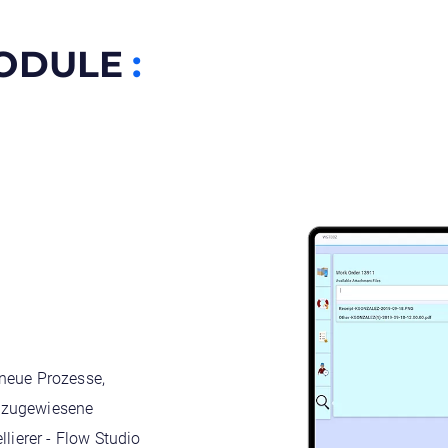
ODULE
:
 neue Prozesse,
e zugewiesene
ierer - Flow Studio