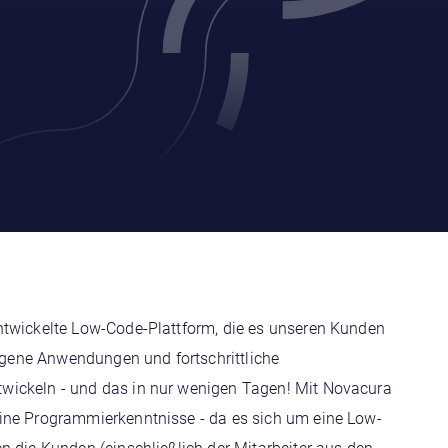
ntwickelte Low-Code-Plattform, die es unseren Kunden
eigene Anwendungen und fortschrittliche
ickeln - und das in nur wenigen Tagen! Mit Novacura
ine Programmierkenntnisse - da es sich um eine Low-