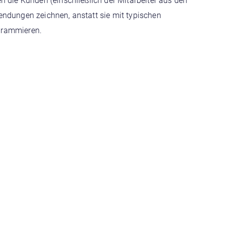
n die Kunden (einschließlich der Mitarbeiter aus den
ndungen zeichnen, anstatt sie mit typischen
grammieren.