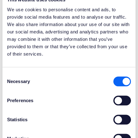
MEHR ÜBER INTEGRATION DES LEISTUNGSUMFANGS
We use cookies to personalise content and ads, to
provide social media features and to analyse our traffic.
We also share information about your use of our site with
our social media, advertising and analytics partners who
may combine it with other information that you’ve
provided to them or that they’ve collected from your use
of their services.
Consent
Necessary
Selection
Technologie-Brücke für das
ERP-System
Preferences
Novacura Flow kann als Brücke zu den neuesten
Statistics
Technologien für das ERP-System genutzt werden. Es
bietet Konnektivität zu Cloud Services wie
Künstliche