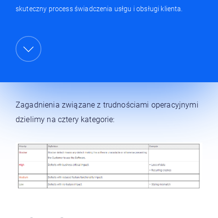
skuteczny process świadczenia usłgu i obsługi klienta.
Zagadnienia związane z trudnościami operacyjnymi
dzielimy na cztery kategorie: