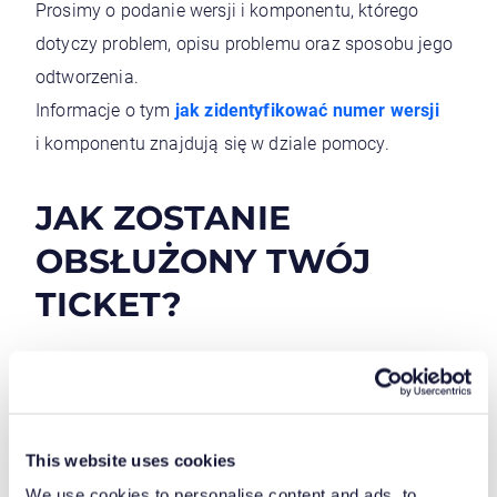
Prosimy o podanie wersji i komponentu, którego
dotyczy problem, opisu problemu oraz sposobu jego
odtworzenia.
Informacje o tym
jak zidentyfikować numer wersji
i komponentu znajdują się w dziale pomocy.
JAK ZOSTANIE
OBSŁUŻONY TWÓJ
TICKET?
Będziemy informować Cię na bieżąco o postępach
w realizacji zgłoszenia, możesz również śledzić
postępy w realizacji zgłoszenia w portalu klienta
This website uses cookies
JSM.
We use cookies to personalise content and ads, to