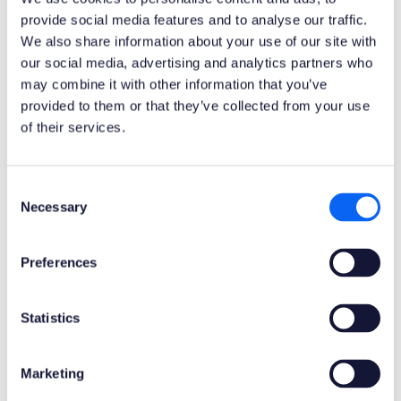
provide social media features and to analyse our traffic.
Jeśli nie jesteś pewien, czy masz konto, lub
We also share information about your use of our site with
our social media, advertising and analytics partners who
zapomniałeś danych do logowania, przejdź do:
may combine it with other information that you’ve
Novacura Customer Services – Jira Service
provided to them or that they’ve collected from your use
Management (atlassian.net)
of their services.
JAK ROZWIĄZUJEMY
Consent
PROBLEMY?
Necessary
Selection
Preferences
Błędy sklasyfikowane jako
awarie
(ang. blocker –
blokujące rutynowe operacje) lub
krytyczne
(ang.
Statistics
High – o wysokim priorytecie) zostaną naprawione
w dużuch (ang. Major) lub małych (
ang.
Minor)
Marketing
pakietach serwisowych, a błędy sklasyfikowane jako