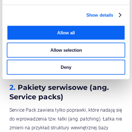
główne lub niskim priorytecie (ang. Medium, Low)
zostaną naprawione i dostarczone mniejszych
Show details
pakietach
(
ang.
Minor)
.
Jak odczytać numerację
Allow all
wersji?
Allow selection
Numer wersji podzielony jest na cztery części:
{Major}.{Minor}.{Service Pack}.{Revision}.
Deny
Example: 6.1.7.26406
Pakiety serwisowe (ang.
Service packs)
Service Pack zawiera tylko poprawki, które nadają się
do wprowadzenia tzw. łatki (ang. patching). Łatka nie
zmieni na przykład struktury wewnętrznej bazy