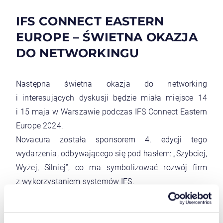
IFS CONNECT EASTERN
EUROPE – ŚWIETNA OKAZJA
DO NETWORKINGU
Następna świetna okazja do networking
i interesujących dyskusji będzie miała miejsce 14
i 15 maja w Warszawie podczas IFS Connect Eastern
Europe 2024.
Novacura została sponsorem 4. edycji tego
wydarzenia, odbywającego się pod hasłem: „Szybciej,
Wyżej, Silniej”, co ma symbolizować rozwój firm
z wykorzystaniem systemów IFS.
Oprócz możliwości spotkań przy naszym stoisku,
będziecie mieli okazję posłuchać naszego