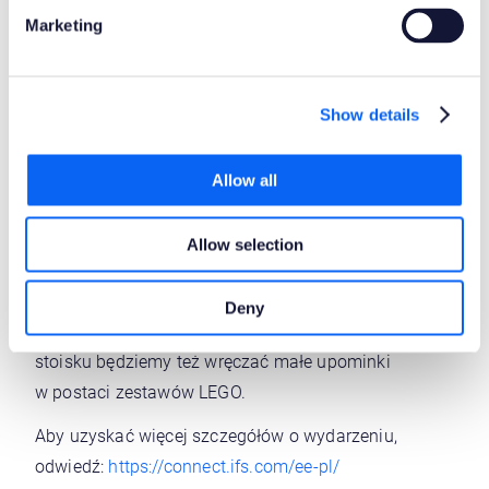
Marketing
Show details
Allow all
Upewnijcie się, że odwiedzisz nasze stoisko w hali
Allow selection
Gdańskiej w hotelu Sofitel Victoria, gdzie spotkasz
naszych prelegentów, w tym Larsa Steen’a,
Deny
Wiceprezesa Działu Usług w Novacura. Na naszym
stoisku będziemy też wręczać małe upominki
w postaci zestawów LEGO.
Aby uzyskać więcej szczegółów o wydarzeniu,
odwiedź:
https://connect.ifs.com/ee-pl/