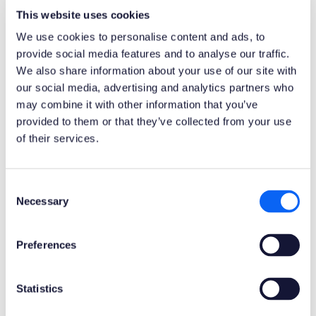
wystąpienia podczas ścieżki „Unlock Technology
This website uses cookies
Agility”. Łukasz Majer i Tomasz Czerwiński, wystąpią
We use cookies to personalise content and ads, to
drugiego dnia (15 maja), aby omówić „Praktyczne
provide social media features and to analyse our traffic.
doświadczenia z 6 udanych upgradów do IFS Cloud”.
We also share information about your use of our site with
Z wystąpienia dowiesz się:
our social media, advertising and analytics partners who
may combine it with other information that you’ve
Jak uniknąć ryzyka podczas upgradu ERP.
provided to them or that they’ve collected from your use
Jakie strategie upgradu wybrać.
of their services.
Potencjalne problemy wynikające
z niewłaściwego używania wariantu 'Manager
Consent
Cloud’.
Necessary
Selection
Dlaczego 'evergreen’ pozostaje pustym sloganem,
jeśli upgrade jest przeprowadzona niepoprawnie.
Preferences
Czy warto zacząć upgrade teraz czy poczekać?
Statistics