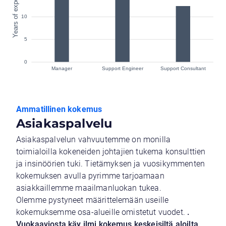
Ammatillinen kokemus
Asiakaspalvelu
Asiakaspalvelun vahvuutemme on monilla
toimialoilla kokeneiden johtajien tukema konsulttien
ja insinöörien tuki. Tietämyksen ja vuosikymmenten
kokemuksen avulla pyrimme tarjoamaan
asiakkaillemme maailmanluokan tukea.
Olemme pystyneet määrittelemään useille
kokemuksemme osa-alueille omistetut vuodet.
.
Vuokaaviosta käy ilmi kokemus keskeisiltä aloilta.