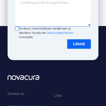
Hyväksyn henkilötietojeni keräämisen ja
käsittelyn Novacuran
tietosuojakäytännön
mukaisesti.
Contact us:
Links