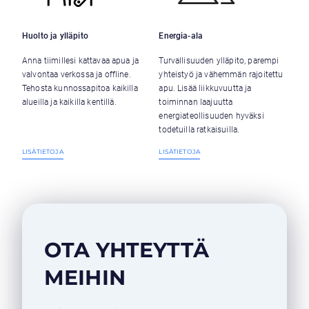
Huolto ja ylläpito
Energia-ala
Anna tiimillesi kattavaa apua ja
Turvallisuuden ylläpito, parempi
valvontaa verkossa ja offline.
yhteistyö ja vähemmän rajoitettu
Tehosta kunnossapitoa kaikilla
apu. Lisää liikkuvuutta ja
alueilla ja kaikilla kentillä.
toiminnan laajuutta
energiateollisuuden hyväksi
todetuilla ratkaisuilla.
LISÄTIETOJA
LISÄTIETOJA
OTA YHTEYTTÄ 
MEIHIN