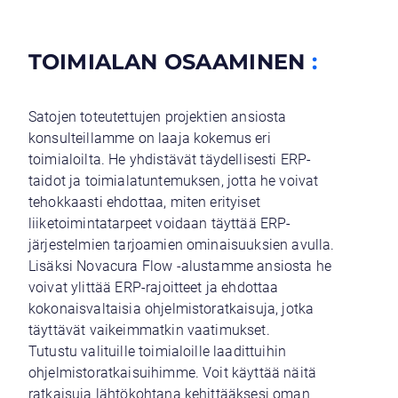
TOIMIALAN OSAAMINEN
:
Satojen toteutettujen projektien ansiosta
konsulteillamme on laaja kokemus eri
toimialoilta. He yhdistävät täydellisesti ERP-
taidot ja toimialatuntemuksen, jotta he voivat
tehokkaasti ehdottaa, miten erityiset
liiketoimintatarpeet voidaan täyttää ERP-
järjestelmien tarjoamien ominaisuuksien avulla.
Lisäksi Novacura Flow -alustamme ansiosta he
voivat ylittää ERP-rajoitteet ja ehdottaa
kokonaisvaltaisia ohjelmistoratkaisuja, jotka
täyttävät vaikeimmatkin vaatimukset.
Tutustu valituille toimialoille laadittuihin
ohjelmistoratkaisuihimme. Voit käyttää näitä
ratkaisuja lähtökohtana kehittääksesi oman